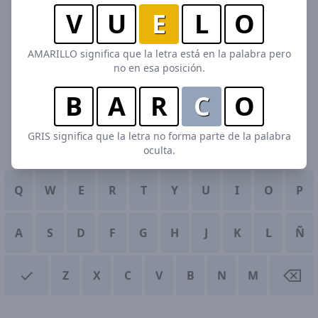
V
U
E
L
O
AMARILLO significa que la letra está en la palabra pero
no en esa posición.
B
A
R
C
O
GRIS significa que la letra no forma parte de la palabra
oculta.
Q
W
E
R
T
Y
U
I
O
P
A
S
D
F
G
H
J
K
L
Ñ
✓
⌫
Z
X
C
V
B
N
M